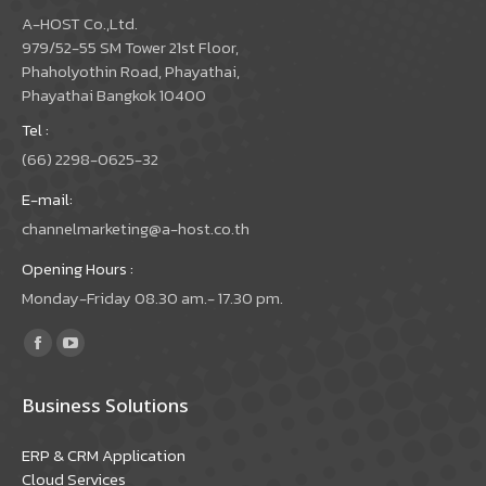
A-HOST Co.,Ltd.
979/52-55 SM Tower 21st Floor,
Phaholyothin Road, Phayathai,
Phayathai Bangkok 10400
Tel :
(66) 2298-0625-32
E-mail:
channelmarketing@a-host.co.th
Opening Hours :
Monday-Friday 08.30 am.- 17.30 pm.
Find us on:
Facebook
YouTube
page
page
Business Solutions
opens
opens
in
in
ERP & CRM Application
new
new
Cloud Services