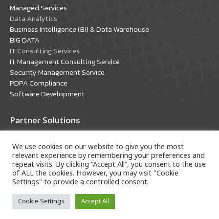
window
window
Managed Services
Data Analytics
Business Intelligence (BI) & Data Warehouse
BIG DATA
IT Consulting Services
IT Management Consulting Service
Security Management Service
PDPA Compliance
Software Development
Partner Solutions
Oracle Solutions
We use cookies on our website to give you the most
Microsoft Solutions
relevant experience by remembering your preferences and
repeat visits. By clicking “Accept All”, you consent to the use
of ALL the cookies. However, you may visit "Cookie
Settings" to provide a controlled consent.
Cookie Settings
Accept All
Copyright © 2018 A-HOST Company Limited. All rights
reserved.