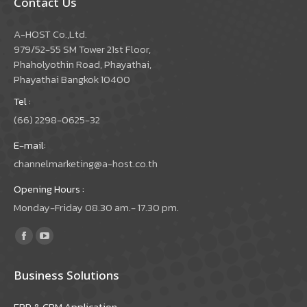
Contact Us
A-HOST Co.,Ltd.
979/52-55 SM Tower 21st Floor,
Phaholyothin Road, Phayathai,
Phayathai Bangkok 10400
Tel :
(66) 2298-0625-32
E-mail:
channelmarketing@a-host.co.th
Opening Hours :
Monday-Friday 08.30 am.- 17.30 pm.
Find us on:
Facebook
YouTube
page
page
Business Solutions
opens
opens
in
in
ERP & CRM Application