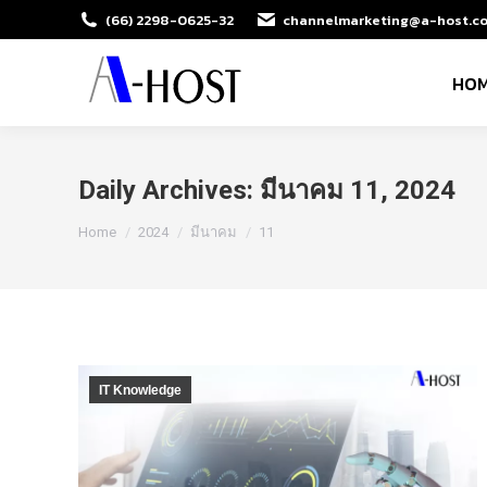
(66) 2298-0625-32
channelmarketing@a-host.co
HO
Daily Archives:
มีนาคม 11, 2024
You are here:
Home
2024
มีนาคม
11
IT Knowledge