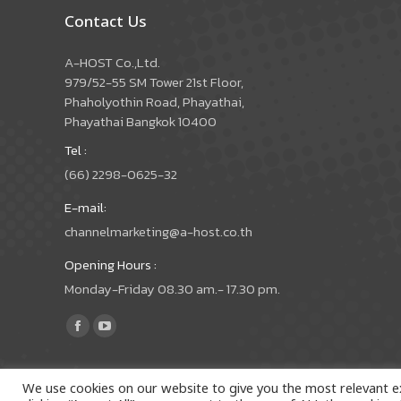
Contact Us
A-HOST Co.,Ltd.
979/52-55 SM Tower 21st Floor,
Phaholyothin Road, Phayathai,
Phayathai Bangkok 10400
Tel :
(66) 2298-0625-32
E-mail:
channelmarketing@a-host.co.th
Opening Hours :
Monday-Friday 08.30 am.- 17.30 pm.
Find us on:
Facebook
YouTube
page
page
opens
opens
We use cookies on our website to give you the most relevant e