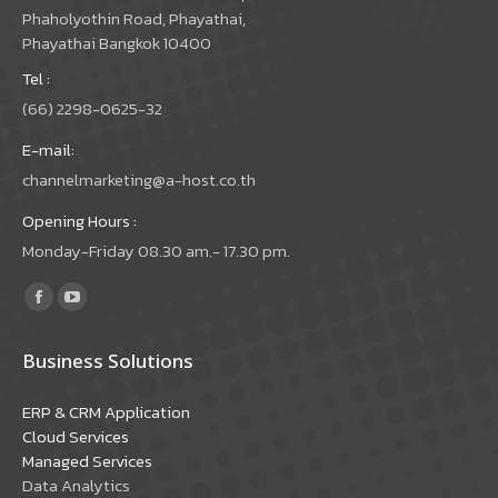
Phaholyothin Road, Phayathai,
Phayathai Bangkok 10400
Tel :
(66) 2298-0625-32
E-mail:
channelmarketing@a-host.co.th
Opening Hours :
Monday-Friday 08.30 am.- 17.30 pm.
Find us on:
Facebook
YouTube
page
page
Business Solutions
opens
opens
in
in
ERP & CRM Application
new
new
Cloud Services
window
window
Managed Services
Data Analytics