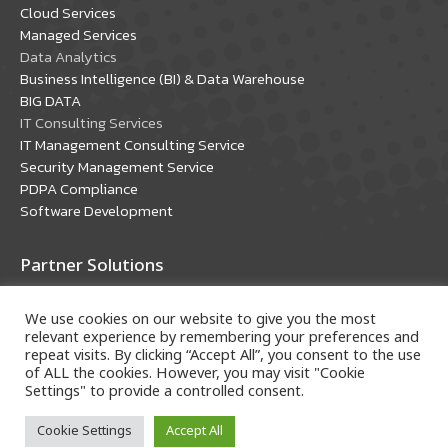
new
new
Cloud Services
window
window
Managed Services
Data Analytics
Business Intelligence (BI) & Data Warehouse
BIG DATA
IT Consulting Services
IT Management Consulting Service
Security Management Service
PDPA Compliance
Software Development
Partner Solutions
Oracle Solutions
We use cookies on our website to give you the most
Microsoft Solutions
relevant experience by remembering your preferences and
repeat visits. By clicking “Accept All”, you consent to the use
of ALL the cookies. However, you may visit "Cookie
Settings" to provide a controlled consent.
Cookie Settings
Accept All
Copyright © 2018 A-HOST Company Limited. All rights