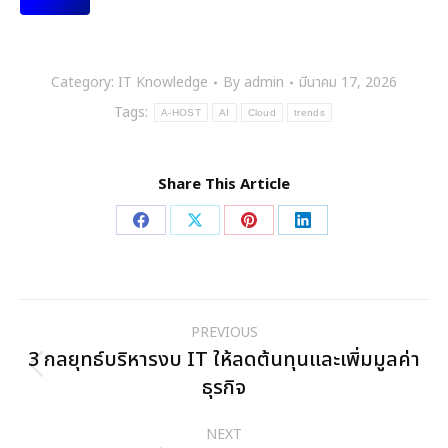
Category:
IT Knowledge
By
admin
มีนาคม 17, 2026
Tags:
A-HOST
AI
Cloud
trends
Share This Article
Share
Share
Share
Share
on
on
on
on
Facebook
X
Pinterest
LinkedIn
Post
PREVIOUS
navigation
3 กลยุทธ์บริหารงบ IT ให้ลดต้นทุนและเพิ่มมูลค่า
Previous
ธุรกิจ
post:
NEXT