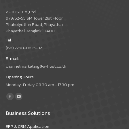
A-HOST Co.,Ltd.
979/52-55 SM Tower 21st Floor,
Phaholyothin Road, Phayathai,
Phayathai Bangkok 10400
Tel :
(66) 2298-0625-32
E-mail:
channelmarketing@a-host.co.th
Opening Hours :
Monday-Friday 08.30 am.- 17.30 pm.
Find us on:
Facebook
YouTube
page
page
Business Solutions
opens
opens
in
in
ERP & CRM Application