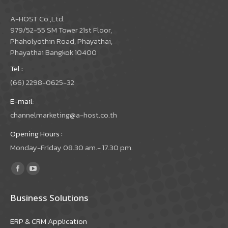
A-HOST Co.,Ltd.
979/52-55 SM Tower 21st Floor,
Phaholyothin Road, Phayathai,
Phayathai Bangkok 10400
Tel :
(66) 2298-0625-32
E-mail:
channelmarketing@a-host.co.th
Opening Hours :
Monday-Friday 08.30 am.- 17.30 pm.
Find us on:
Facebook
YouTube
page
page
Business Solutions
opens
opens
in
in
ERP & CRM Application
new
new