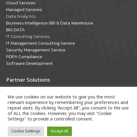
Cloud Services
window
window
Managed Services
Data Analytics
Business Intelligence (BI) & Data Warehouse
BIG DATA
IT Consulting Services
IT Management Consulting Service
Security Management Service
PDPA Compliance
Software Development
Partner Solutions
Oracle Solutions
We use cookies on our website to give you the most
Microsoft Solutions
relevant experience by remembering your preferences and
repeat visits. By clicking “Accept All”, you consent to the use
of ALL the cookies. However, you may visit "Cookie
Settings" to provide a controlled consent.
Cookie Settings
Accept All
Copyright © 2018 A-HOST Company Limited. All rights