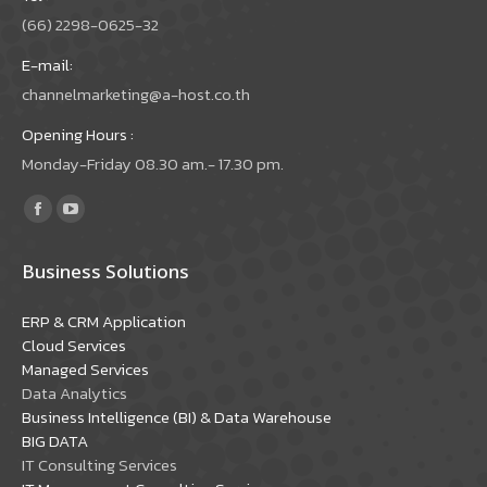
(66) 2298-0625-32
E-mail:
channelmarketing@a-host.co.th
Opening Hours :
Monday-Friday 08.30 am.- 17.30 pm.
Find us on:
Facebook
YouTube
page
page
Business Solutions
opens
opens
in
in
ERP & CRM Application
new
new
Cloud Services
window
window
Managed Services
Data Analytics
Business Intelligence (BI) & Data Warehouse
BIG DATA
IT Consulting Services