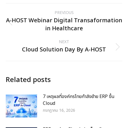
Facebook
X
Pinterest
LinkedIn
Post
PREVIOUS
navigation
A-HOST Webinar Digital Transaformation
Previous
in Healthcare
post:
NEXT
Cloud Solution Day By A-HOST
Next
post:
Related posts
7 เหตุผลที่องค์กรไทยกำลังย้าย ERP ขึ้น
Cloud
กรกฎาคม 16, 2026