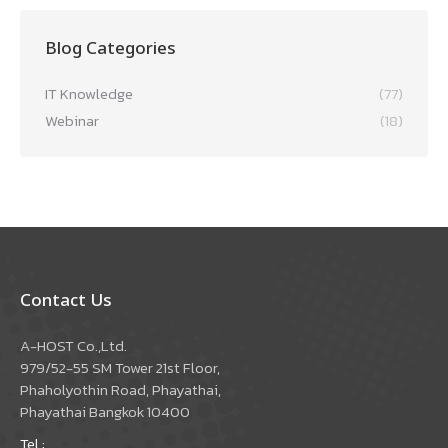
Blog Categories
IT Knowledge
(77)
Webinar
(18)
Contact Us
A-HOST Co.,Ltd.
979/52-55 SM Tower 21st Floor,
Phaholyothin Road, Phayathai,
Phayathai Bangkok 10400
Tel :