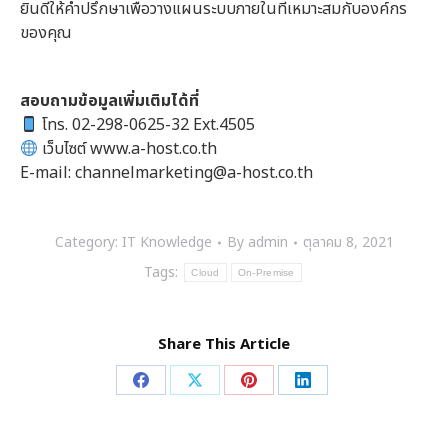
ยินดีให้คำปรึกษาเพื่อวางแผนระบบภายในที่เหมาะสมกับองค์กร
ของคุณ
สอบถามข้อมูลเพิ่มเติมได้ที่
โทร. 02-298-0625-32 Ext.4505
เว็บไซต์ www.a-host.co.th
E-mail: channelmarketing@a-host.co.th
Category:
IT Knowledge
By
admin
ตุลาคม 8, 2021
Tags:
Cloud
On-Premise
Share This Article
Share
Share
Share
Share
on
on
on
on