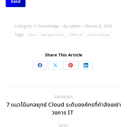
Category:
IT Knowledge
By
admin
กันยายน 8, 2025
Tags:
Cloud
managed service
ORACLE
oracle database
Share This Article
Share
Share
Share
Share
on
on
on
on
Facebook
X
Pinterest
LinkedIn
Post
PREVIOUS
navigation
7 แนวโน้มกลยุทธ์ Cloud ระดับองค์กรที่กำลังเขย่า
Previous
วงการ IT
post:
NEXT