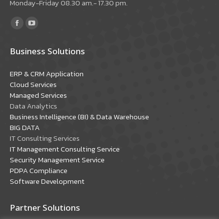
Monday-Friday 08.30 am.- 17.30 pm.
Find us on:
Facebook
YouTube
page
page
Business Solutions
opens
opens
in
in
ERP & CRM Application
new
new
Cloud Services
window
window
Managed Services
Data Analytics
Business Intelligence (BI) & Data Warehouse
BIG DATA
IT Consulting Services
IT Management Consulting Service
Security Management Service
PDPA Compliance
Software Development
Partner Solutions