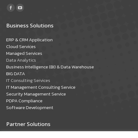
Find us on:
Facebook
YouTube
page
page
Business Solutions
opens
opens
in
in
ERP & CRM Application
new
new
Cloud Services
window
window
Managed Services
Data Analytics
Business Intelligence (BI) & Data Warehouse
BIG DATA
IT Consulting Services
IT Management Consulting Service
Security Management Service
PDPA Compliance
Software Development
Partner Solutions