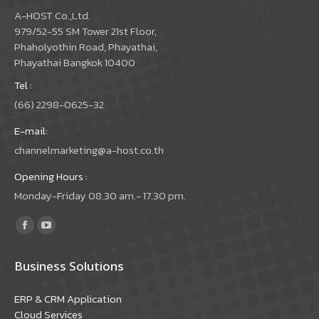
A-HOST Co.,Ltd.
979/52-55 SM Tower 21st Floor,
Phaholyothin Road, Phayathai,
Phayathai Bangkok 10400
Tel :
(66) 2298-0625-32
E-mail:
channelmarketing@a-host.co.th
Opening Hours :
Monday-Friday 08.30 am.- 17.30 pm.
Find us on:
Facebook
YouTube
page
page
Business Solutions
opens
opens
in
in
ERP & CRM Application
new
new
Cloud Services