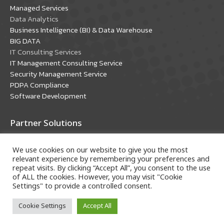
window
window
Managed Services
Data Analytics
Business Intelligence (BI) & Data Warehouse
BIG DATA
IT Consulting Services
IT Management Consulting Service
Security Management Service
PDPA Compliance
Software Development
Partner Solutions
Oracle Solutions
We use cookies on our website to give you the most
Microsoft Solutions
relevant experience by remembering your preferences and
repeat visits. By clicking “Accept All”, you consent to the use
of ALL the cookies. However, you may visit "Cookie
Settings" to provide a controlled consent.
Cookie Settings
Accept All
Copyright © 2018 A-HOST Company Limited. All rights
reserved.