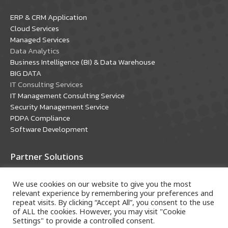
in
in
ERP & CRM Application
new
new
Cloud Services
window
window
Managed Services
Data Analytics
Business Intelligence (BI) & Data Warehouse
BIG DATA
IT Consulting Services
IT Management Consulting Service
Security Management Service
PDPA Compliance
Software Development
Partner Solutions
Oracle Solutions
We use cookies on our website to give you the most
Microsoft Solutions
relevant experience by remembering your preferences and
repeat visits. By clicking “Accept All”, you consent to the use
of ALL the cookies. However, you may visit "Cookie
Settings" to provide a controlled consent.