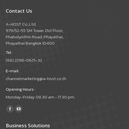
Contact Us
A-HOST Co.,Ltd.
979/52-55 SM Tower 21st Floor,
Phaholyothin Road, Phayathai,
Phayathai Bangkok 10400
Tel :
(66) 2298-0625-32
E-mail:
channelmarketing@a-host.co.th
Opening Hours :
Monday-Friday 08.30 am.- 17.30 pm.
Find us on:
Facebook
YouTube
page
page
Business Solutions
opens
opens