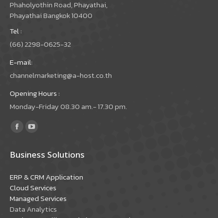
Phaholyothin Road, Phayathai,
Phayathai Bangkok 10400
Tel :
(66) 2298-0625-32
E-mail:
channelmarketing@a-host.co.th
Opening Hours :
Monday-Friday 08.30 am.- 17.30 pm.
Find us on:
Facebook
YouTube
page
page
Business Solutions
opens
opens
in
in
ERP & CRM Application
new
new
Cloud Services
window
window
Managed Services
Data Analytics