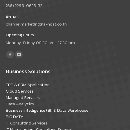
(66) 2298-0625-32
E-mail:
channelmarketing@a-host.co.th
Opening Hours :
Monday-Friday 08.30 am.- 17.30 pm.
Find us on:
Facebook
YouTube
page
page
Business Solutions
opens
opens
in
in
ERP & CRM Application
new
new
Cloud Services
window
window
Managed Services
Data Analytics
Business Intelligence (BI) & Data Warehouse
BIG DATA
IT Consulting Services
IT Management Consulting Service