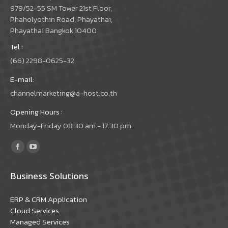
979/52-55 SM Tower 21st Floor,
Phaholyothin Road, Phayathai,
Phayathai Bangkok 10400
Tel :
(66) 2298-0625-32
E-mail:
channelmarketing@a-host.co.th
Opening Hours :
Monday-Friday 08.30 am.- 17.30 pm.
Find us on:
Facebook
YouTube
page
page
Business Solutions
opens
opens
in
in
ERP & CRM Application
new
new
Cloud Services
window
window
Managed Services