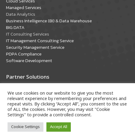
Cloud Services
window
window
Managed Services
Data Analytics
Business Intelligence (BI) & Data Warehouse
BIG DATA
IT Consulting Services
IT Management Consulting Service
Security Management Service
PDPA Compliance
Software Development
Partner Solutions
Oracle Solutions
We use cookies on our website to give you the most
Microsoft Solutions
relevant experience by remembering your preferences and
repeat visits. By clicking “Accept All”, you consent to the use
of ALL the cookies. However, you may visit "Cookie
Settings" to provide a controlled consent.
Cookie Settings
Accept All
Copyright © 2018 A-HOST Company Limited. All rights