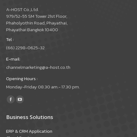
A-HOST Co.,Ltd.
979/52-55 SM Tower 21st Floor,
Phaholyothin Road, Phayathai,
Phayathai Bangkok 10400
Tel :
(66) 2298-0625-32
E-mail:
channelmarketing@a-host.co.th
Opening Hours :
Monday-Friday 08.30 am.- 17.30 pm.
Find us on:
Facebook
YouTube
page
page
Business Solutions
opens
opens
in
in
ERP & CRM Application
new
new