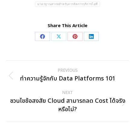
มาตรฐานสากลสำหรับการจัดการบริการไอที
Share This Article
Share
Share
Share
Share
on
on
on
on
Facebook
X
Pinterest
LinkedIn
Post
PREVIOUS
navigation
ทำความรู้จักกับ Data Platforms 101
Previous
post:
NEXT
ชวนไขข้อสงสัย Cloud สามารถลด Cost ได้จริง
Next
หรือไม่?
post: