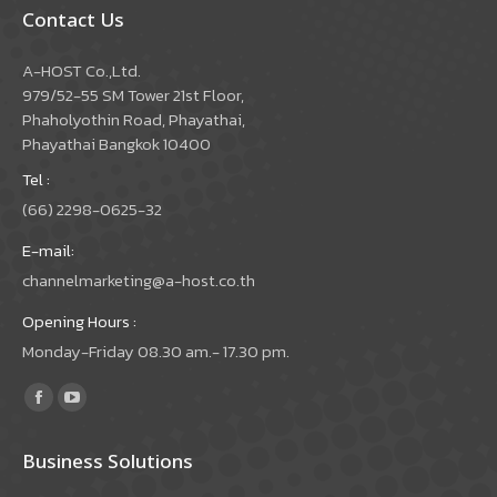
Contact Us
A-HOST Co.,Ltd.
979/52-55 SM Tower 21st Floor,
Phaholyothin Road, Phayathai,
Phayathai Bangkok 10400
Tel :
(66) 2298-0625-32
E-mail:
channelmarketing@a-host.co.th
Opening Hours :
Monday-Friday 08.30 am.- 17.30 pm.
Find us on:
Facebook
YouTube
page
page
Business Solutions
opens
opens