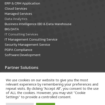
in
in
ERP & CRM Application
new
new
Cloud Services
window
window
Managed Services
Data Analytics
Business Intelligence (BI) & Data Warehouse
BIG DATA
IT Consulting Services
IT Management Consulting Service
Security Management Service
PDPA Compliance
Software Development
Partner Solutions
Oracle Solutions
We use cookies on our website to give you the most
Microsoft Solutions
relevant experience by remembering your preferences and
repeat visits. By clicking “Accept All”, you consent to the use
of ALL the cookies. However, you may visit "Cookie
Settings" to provide a controlled consent.