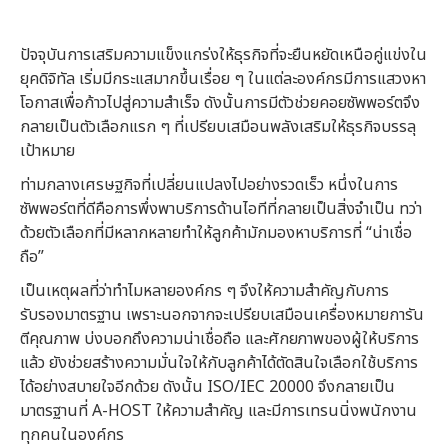
ปัจจุบันการเสริมความแข็งแกร่งให้ธุรกิจที่จะยืนหยัดเหนือคู่แข่งใน
ยุคดิจิทัล เริ่มมีกระแสมากขึ้นเรื่อย ๆ ในแต่ละองค์กรมีการแสวงหา
โอกาสเพื่อก้าวไปสู่ความสำเร็จ ดังนั้นการมีตัวช่วยคอยซัพพอร์ตจึง
กลายเป็นตัวเลือกแรก ๆ ที่เปรียบเสมือนพลังเสริมให้ธุรกิจบรรลุ
เป้าหมาย
ท่ามกลางเศรษฐกิจที่เปลี่ยนแปลงไปอย่างรวดเร็ว หนึ่งในการ
ซัพพอร์ตที่ดีคือการพึ่งพาบริการด้านไอทีที่กลายเป็นสิ่งจำเป็น ทว่า
ด้วยตัวเลือกที่มีหลากหลายทำให้ลูกค้ามักมองหาบริการที่ “น่าเชื่อ
ถือ”
เป็นเหตุผลที่ว่าทำไมหลายองค์กร ๆ จึงให้ความสำคัญกับการ
รับรองมาตรฐาน เพราะนอกจากจะเปรียบเสมือนเครื่องหมายการัน
ตีคุณภาพ บ่งบอกถึงความน่าเชื่อถือ และศักยภาพของผู้ให้บริการ
แล้ว ยังช่วยสร้างความมั่นใจให้กับลูกค้าได้ตัดสินใจเลือกใช้บริการ
ได้อย่างสบายใจอีกด้วย ดังนั้น ISO/IEC 20000 จึงกลายเป็น
มาตรฐานที่ A-HOST ให้ความสำคัญ และมีการเทรนนิ่งพนักงาน
ทุกคนในองค์กร