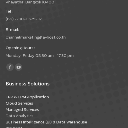
Phayathai Bangkok 10400
Tel :
(66) 2298-0625-32
E-mail:
channelmarketing@a-host.co.th
Opening Hours :
Monday-Friday 08.30 am.- 17.30 pm.
Find us on:
Facebook
YouTube
page
page
Business Solutions
opens
opens
in
in
ERP & CRM Application
new
new
Cloud Services
window
window
Managed Services
Data Analytics
Business Intelligence (BI) & Data Warehouse