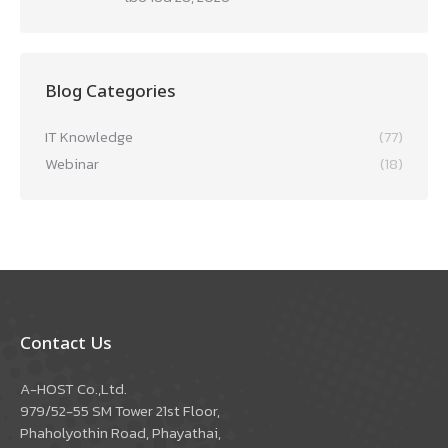
Blog Categories
IT Knowledge
(77)
Webinar
(18)
Contact Us
A-HOST Co.,Ltd.
979/52-55 SM Tower 21st Floor,
Phaholyothin Road, Phayathai,