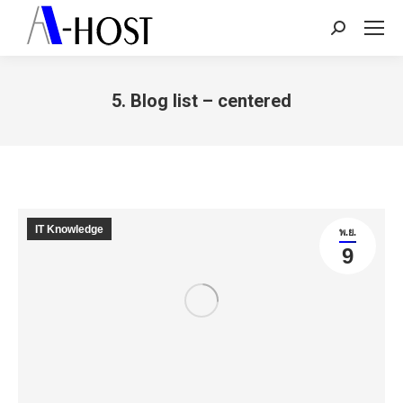
Search:
5. Blog list – centered
You are here:
IT Knowledge
พ.ย.
9