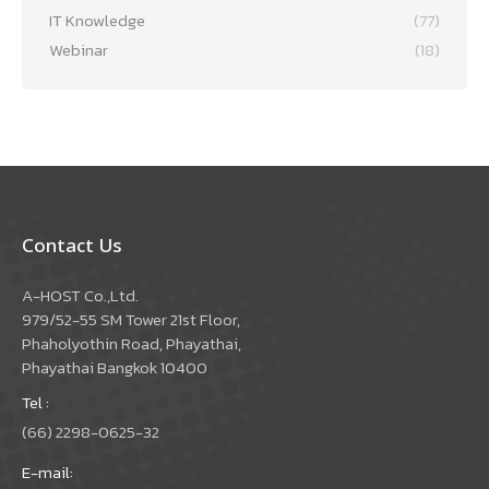
IT Knowledge
(77)
Webinar
(18)
Contact Us
A-HOST Co.,Ltd.
979/52-55 SM Tower 21st Floor,
Phaholyothin Road, Phayathai,
Phayathai Bangkok 10400
Tel :
(66) 2298-0625-32
E-mail: