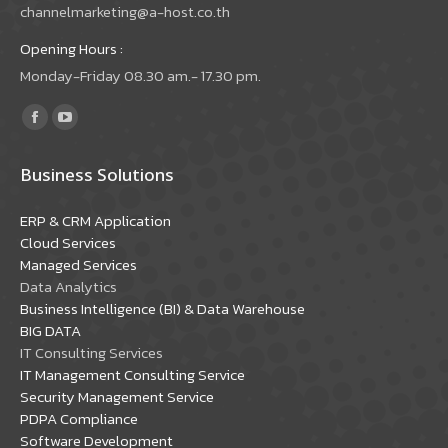
channelmarketing@a-host.co.th
Opening Hours :
Monday-Friday 08.30 am.- 17.30 pm.
Find us on:
Facebook
YouTube
page
page
Business Solutions
opens
opens
in
in
ERP & CRM Application
new
new
Cloud Services
window
window
Managed Services
Data Analytics
Business Intelligence (BI) & Data Warehouse
BIG DATA
IT Consulting Services
IT Management Consulting Service
Security Management Service
PDPA Compliance
Software Development