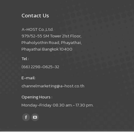
Contact Us
A-HOST Co.,Ltd.
979/52-55 SM Tower 21st Floor,
Phaholyothin Road, Phayathai,
Phayathai Bangkok 10400
Tel :
(66) 2298-0625-32
E-mail:
channelmarketing@a-host.co.th
Opening Hours :
Monday-Friday 08.30 am.- 17.30 pm.
Find us on:
Facebook
YouTube
page
page