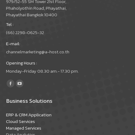
979/52-55 SM Tower 21st Floor,
Phaholyothin Road, Phayathai,
Phayathai Bangkok 10400
Tel :
(66) 2298-0625-32
E-mail:
channelmarketing@a-host.co.th
Opening Hours :
Monday-Friday 08.30 am.- 17.30 pm.
Find us on:
Facebook
YouTube
page
page
Business Solutions
opens
opens
in
in
ERP & CRM Application
new
new
Cloud Services
window
window
Managed Services
Data Analytics