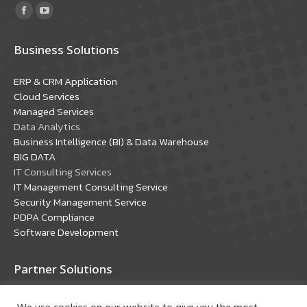
Find us on:
Facebook
YouTube
page
page
Business Solutions
opens
opens
in
in
ERP & CRM Application
new
new
Cloud Services
window
window
Managed Services
Data Analytics
Business Intelligence (BI) & Data Warehouse
BIG DATA
IT Consulting Services
IT Management Consulting Service
Security Management Service
PDPA Compliance
Software Development
Partner Solutions
Oracle Solutions