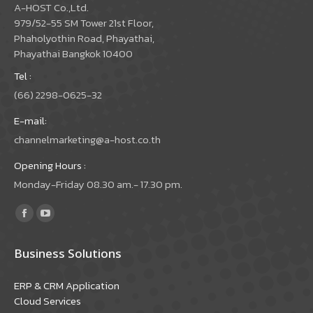
A-HOST Co.,Ltd.
979/52-55 SM Tower 21st Floor,
Phaholyothin Road, Phayathai,
Phayathai Bangkok 10400
Tel :
(66) 2298-0625-32
E-mail:
channelmarketing@a-host.co.th
Opening Hours :
Monday-Friday 08.30 am.- 17.30 pm.
Find us on:
Facebook
YouTube
page
page
Business Solutions
opens
opens
in
in
ERP & CRM Application
new
new
Cloud Services
window
window