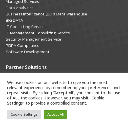
Managed Services
Data Analytics
Business Intelligence (BI) & Data Warehouse
BIG DATA
IT Consulting Services
IT Management Consulting Service
Security Management Service
PDPA Compliance
Software Development
Partner Solutions
Oracle Solutions
We use cookies on our website to give you the most
Microsoft Solutions
relevant experience by remembering your preferences and
repeat visits. By clicking “Accept All”, you consent to the use
of ALL the cookies. However, you may visit "Cookie
Settings" to provide a controlled consent.
Cookie Settings
Accept All
Copyright © 2018 A-HOST Company Limited. All rights
reserved.