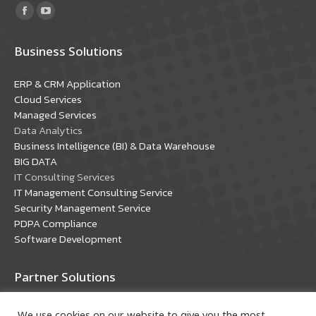
Find us on:
Facebook
YouTube
page
page
Business Solutions
opens
opens
in
in
ERP & CRM Application
new
new
Cloud Services
window
window
Managed Services
Data Analytics
Business Intelligence (BI) & Data Warehouse
BIG DATA
IT Consulting Services
IT Management Consulting Service
Security Management Service
PDPA Compliance
Software Development
Partner Solutions
Oracle Solutions
We use cookies on our website to give you the most