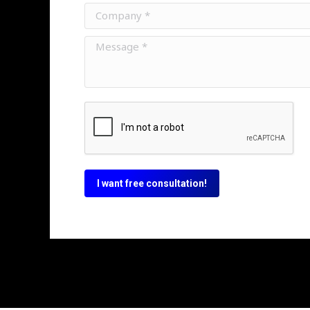
Company *
Message *
I want free consultation!