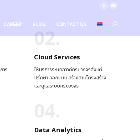
Facebook
YouTube
page
page
CAREER
BLOG
CONTACT US
Search:
opens
opens
02.
in
in
new
new
window
window
Cloud Services
ดการ
ให้บริการระบคลาวด์ครบวงจรตั้งแต่
ปรึกษา ออกแบบ สร้างตามโครงสร้าง
และดูแลระบบครบวงจร
04.
Data Analytics