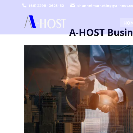
(66) 2298-0625-32
channelmarketing@a-host.co
HO
A-HOST Busin