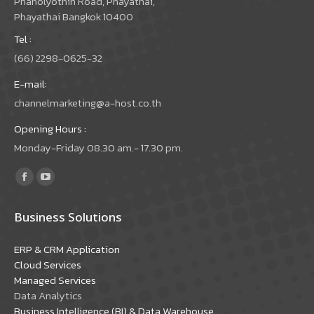
Phaholyothin Road, Phayathai,
Phayathai Bangkok 10400
Tel :
(66) 2298-0625-32
E-mail:
channelmarketing@a-host.co.th
Opening Hours :
Monday-Friday 08.30 am.- 17.30 pm.
Find us on:
Facebook
YouTube
page
page
Business Solutions
opens
opens
in
in
ERP & CRM Application
new
new
Cloud Services
window
window
Managed Services
Data Analytics
Business Intelligence (BI) & Data Warehouse